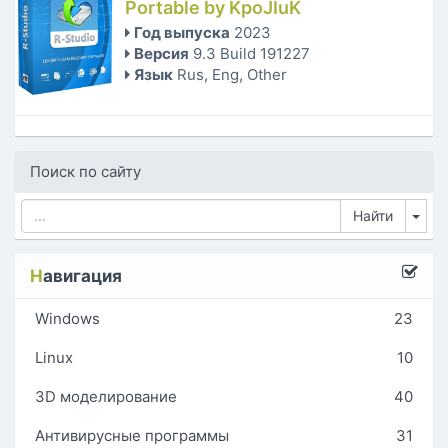
Portable by KpoJIuK
Год выпуска
2023
Версия
9.3 Build 191227
Язык
Rus, Eng, Other
Поиск по сайту
Tog
Н
авигация
Windows
23
Linux
10
3D моделирование
40
Антивирусные программы
31