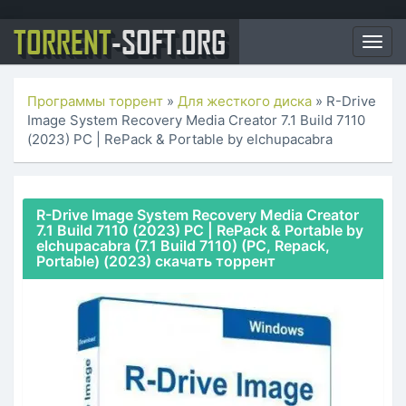
TORRENT
-SOFT.ORG
Togg
navig
Программы торрент
»
Для жесткого диска
» R-Drive
Image System Recovery Media Creator 7.1 Build 7110
(2023) PC | RePack & Portable by elchupacabra
R-Drive Image System Recovery Media Creator
7.1 Build 7110 (2023) PC | RePack & Portable by
elchupacabra (7.1 Build 7110) (PC, Repack,
Portable) (2023) скачать торрент