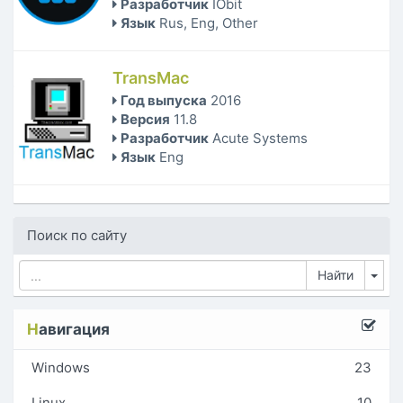
Разработчик
IObit
Язык
Rus, Eng, Other
TransMac
Год выпуска
2016
Версия
11.8
Разработчик
Acute Systems
Язык
Eng
Поиск по сайту
Tog
Н
авигация
Windows
23
Linux
10