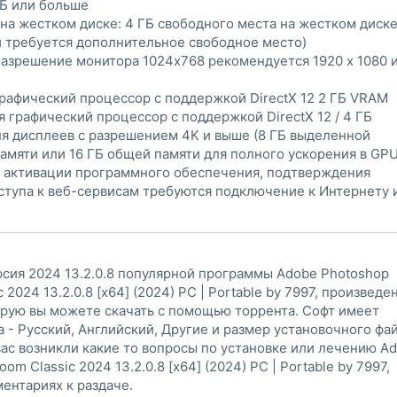
ГБ или больше
на жестком диске: 4 ГБ свободного места на жестком диск
и требуется дополнительное свободное место)
азрешение монитора 1024x768 рекомендуется 1920 x 1080 
рафический процессор с поддержкой DirectX 12 2 ГБ VRAM
 графический процессор с поддержкой DirectX 12 / 4 ГБ
я дисплеев с разрешением 4K и выше (8 ГБ выделенной
амяти или 16 ГБ общей памяти для полного ускорения в GPU
 активации программного обеспечения, подтверждения
ступа к веб-сервисам требуются подключение к Интернету 
сия 2024 13.2.0.8 популярной программы Adobe Photoshop
c 2024 13.2.0.8 [x64] (2024) PC | Portable by 7997, произвед
орую вы можете скачать с помощью торрента. Софт имеет
 - Русский, Английский, Другие и размер установочного фай
 вас возникли какие то вопросы по установке или лечению A
oom Classic 2024 13.2.0.8 [x64] (2024) PC | Portable by 7997,
ентариях к раздаче.