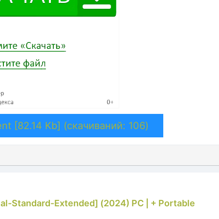
nt [82.14 Kb] (cкачиваний: 106)
mal-Standard-Extended] (2024) РС | + Portable