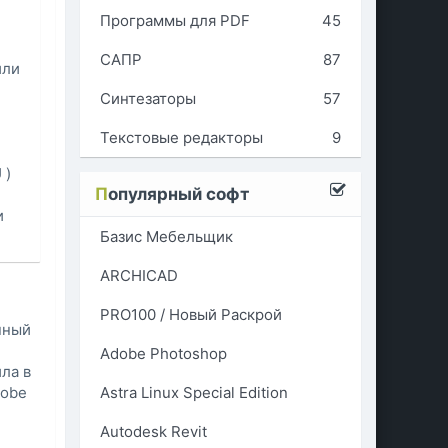
Программы для PDF
45
е
САПР
87
или
Синтезаторы
57
Текстовые редакторы
9
 )
П
опулярный софт
и
Базис Мебельщик
ARCHICAD
PRO100 / Новый Раскрой
енный
Adobe Photoshop
ла в
Astra Linux Special Edition
dobe
Autodesk Revit