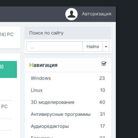
Авторизация
Поиск по сайту
24) PC
Toggle Dropd
Н
авигация
8)
Windows
23
Linux
10
3D моделирование
40
) PC
Антивирусные программы
31
Аудиоредакторы
17