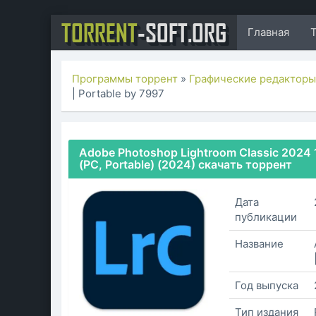
TORRENT
-SOFT.ORG
Главная
Программы торрент
»
Графические редактор
| Portable by 7997
Adobe Photoshop Lightroom Classic 2024 13
(PC, Portable) (2024) скачать торрент
Дата
публикации
Название
Год выпуска
Тип издания