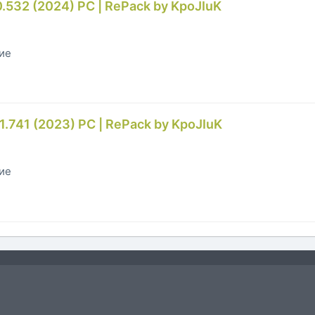
.0.532 (2024) PC | RePack by KpoJIuK
гие
.741 (2023) PC | RePack by KpoJIuK
гие