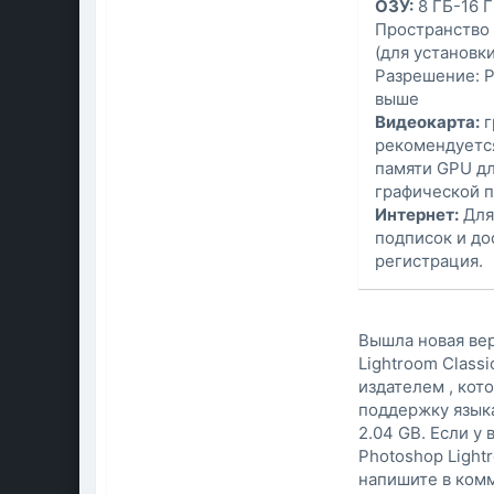
ОЗУ:
8 ГБ-16 
Пространство 
(для установк
Разрешение: Р
выше
Видеокарта:
г
рекомендуется
памяти GPU дл
графической п
Интернет:
Для
подписок и до
регистрация.
Вышла новая вер
Lightroom Classi
издателем , кот
поддержку языка
2.04 GB. Если у
Photoshop Lightr
напишите в комм