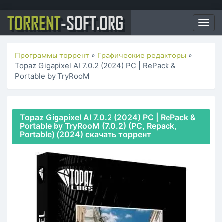
TORRENT
-SOFT.ORG
Togg
navig
Программы торрент
»
Графические редакторы
»
Topaz Gigapixel AI 7.0.2 (2024) PC | RePack &
Portable by TryRooM
Topaz Gigapixel AI 7.0.2 (2024) PC | RePack &
Portable by TryRooM (7.0.2) (PC, Repack,
Portable) (2024) скачать торрент