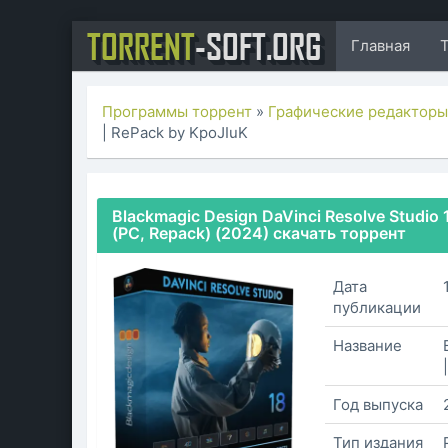
TORRENT
-SOFT.ORG
Главная
Программы торрент
»
Графические редактор
| RePack by KpoJIuK
Blackmagic Design DaVinci Resolve Studio 1
(PC, Repack) (2024) скачать торрент
Дата
публикации
Название
Год выпуска
Тип издания