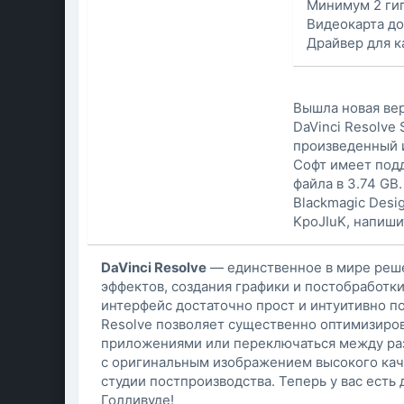
Минимум 2 ги
Видеокарта до
Драйвер для к
Вышла новая вер
DaVinci Resolve 
произведенный и
Софт имеет подд
файла в 3.74 GB
Blackmagic Desig
KpoJIuK, напиши
DaVinci Resolve
— единственное в мире реше
эффектов, создания графики и постобработк
интерфейс достаточно прост и интуитивно по
Resolve позволяет существенно оптимизиров
приложениями или переключаться между раз
с оригинальным изображением высокого качес
студии постпроизводства. Теперь у вас есть
Голливуде!