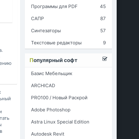
Программы для PDF
45
САПР
87
Синтезаторы
57
Текстовые редакторы
9
а.
о
П
опулярный софт
чению
Базис Мебельщик
ARCHICAD
х
PRO100 / Новый Раскрой
льный
Adobe Photoshop
и
тать
Astra Linux Special Edition
ы
в
Autodesk Revit