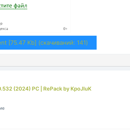
nt [75.47 Kb] (cкачиваний: 141)
.0.532 (2024) PC | RePack by KpoJIuK
гие