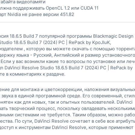
габайта видеопамяти
лжна поддерживать OpenCL 1.2 или CUDA 11
арт Nvidia не ранее версии 451.82
сия 18.6.5 Build 7 популярной программы Blackmagic Design
Studio 18.6.5 Build 7 (2024) РС | RePack by KpoJIuK,
здателем , которую вы можете скачать с помощью торрент
ержку языка - Русский, Английский и размер установочног
. Если у вас возникли какие то вопросы по установке или ле
n DaVinci Resolve Studio 18.6.5 Build 7 (2024) РС | RePack by
те в комментариях к раздаче.
ние для монтажа и цветокоррекции, наложения визуальны
и звука в единой программной среде. Его современный, сти
нятен как для новых, так и опытных пользователей. DaVinci
ать творческий процесс, поскольку овладевать нескольким
ными системами не требуется. Таким образом, можно рабо
тва. По сути, DaVinci Resolve сочетает в себе все атрибут
 доступ к инструментам DaVinci Resolve, которые применяют 