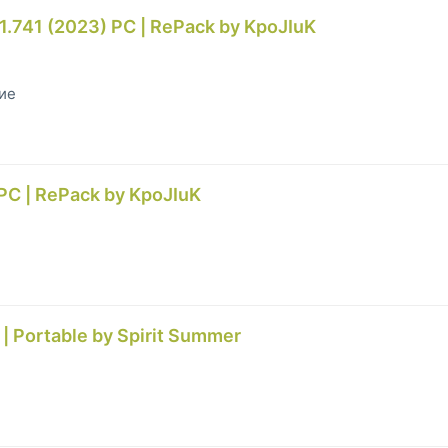
.741 (2023) PC | RePack by KpoJIuK
гие
 PC | RePack by KpoJIuK
 Portable by Spirit Summer