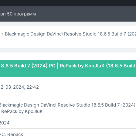
Топ 50 программ
ы
» Blackmagic Design DaVinci Resolve Studio 18.6.5 Build 7 (2
8.6.5 Build 7 (2024) РС | RePack by KpoJIuK (18.6.5 Build
12-03-2024, 22:42
Blackmagic Design DaVinci Resolve Studio 18.6.5 Build 7 (2024
| RePack by KpoJIuK
2024
PC, Repack