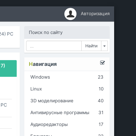
Авторизация
Поиск по сайту
024) РС
Toggle Dropd
Н
авигация
 7)
Windows
23
Linux
10
3D моделирование
40
) РС
Антивирусные программы
31
Аудиоредакторы
17