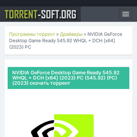
TORRENT
-SOFT.ORG
Togg
navig
Программы торрент
»
Драйверы
» NVIDIA GeForce
Desktop Game Ready 545.92 WHQL + DCH [x64]
(2023) PC
NVIDIA GeForce Desktop Game Ready 545.92
WHQL + DCH [x64] (2023) PC (545.92) (PC)
(2023) скачать торрент