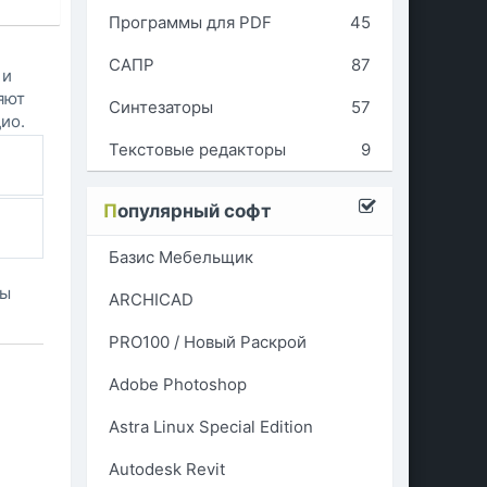
Программы для PDF
45
САПР
87
 и
яют
Синтезаторы
57
ио.
Текстовые редакторы
9
П
опулярный софт
Базис Мебельщик
ны
ARCHICAD
PRO100 / Новый Раскрой
Adobe Photoshop
Astra Linux Special Edition
Autodesk Revit