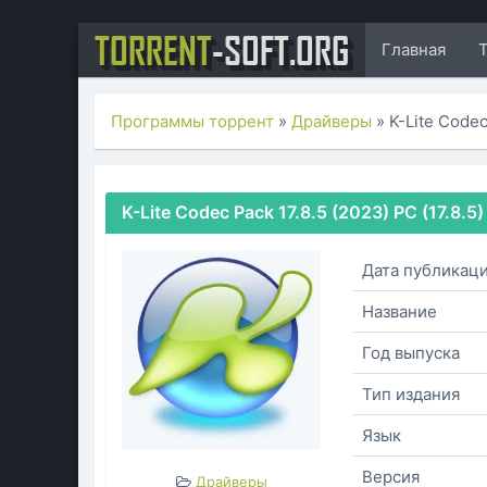
TORRENT
-SOFT.ORG
Главная
Программы торрент
»
Драйверы
» K-Lite Codec
K-Lite Codec Pack 17.8.5 (2023) PC (17.8.5
Дата публикац
Название
Год выпуска
Тип издания
Язык
Версия
Драйверы