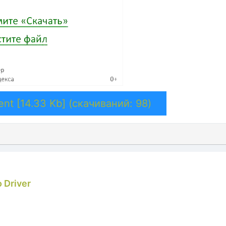
ent [14.33 Kb] (cкачиваний: 98)
o Driver