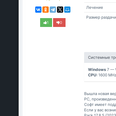
Лечение
Размер раздач
1
0
Системные тр
Windows
7 — 
CPU:
1600 MH
Вышла новая вер
PC, произведенн
Софт имеет подд
Если у вас возн
Pack 17.8.5 (202