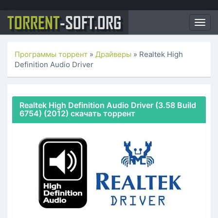
TORRENT
-SOFT.ORG
Togg
navig
Программы торрент
»
Драйверы
» Realtek High
Definition Audio Driver
Realtek High Definition Audio Driver (3.58 Build
6754) (2012) скачать торрент