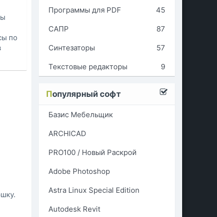
Программы для PDF
45
вы
САПР
87
сы по
Синтезаторы
57
в
Текстовые редакторы
9
П
опулярный софт
Базис Мебельщик
ARCHICAD
PRO100 / Новый Раскрой
Adobe Photoshop
Astra Linux Special Edition
шку.
Autodesk Revit