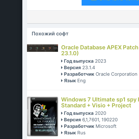
Похожий софт
Oracle Database APEX Patc
23.1.0)
Год выпуска
2023
Версия
23.1.4
Разработчик
Oracle Corporation
Язык
Eng
Windows 7 Ultimate sp1 spy h
Standard + Visio + Project
Год выпуска
2020
Версия
6,1,7601, 190220
Разработчик
Microsoft
Язык
Rus