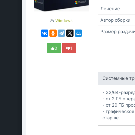
Лечение
Автор сборки
Windows
Размер раздач
0
1
Системные тр
- 32/64-разря
- от 2 ГБ опер
- от 20 ГБ пр
- графическое
старше.