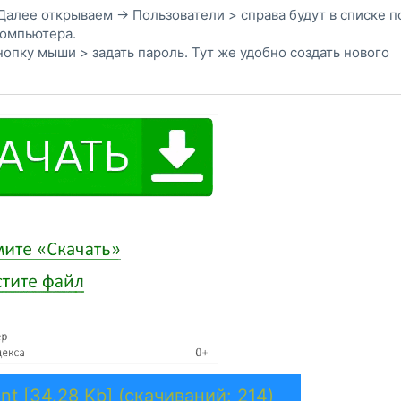
Далее открываем -> Пользователи > справа будут в списке п
компьютера.
опку мыши > задать пароль. Тут же удобно создать нового
nt [34.28 Kb] (cкачиваний: 214)