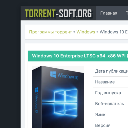
TORRENT
-SOFT.ORG
Главная
Программы торрент
»
Windows
» Windows 10 E
Windows 10 Enterprise LTSC x64-x86 WPI 
Дата публикац
Название
Год выпуска
Веб-издатель
Язык
Версия