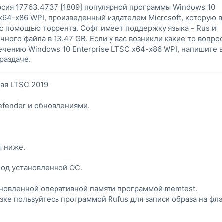
рсия 17763.4737 [1809] популярной программы Windows 10
 x64-x86 WPI, произведенный издателем Microsoft, которую 
с помощью торрента. Софт имеет поддержку языка - Rus и
чного файла в 13.47 GB. Если у вас возникли какие то вопро
ечению Windows 10 Enterprise LTSC x64-x86 WPI, напишите 
раздаче.
ная LTSC 2019
efender и обновлениями.
ы ниже.
под установленной ОС.
ановленной оперативной памяти программой memtest.
ке пользуйтесь программой Rufus для записи образа на флэ