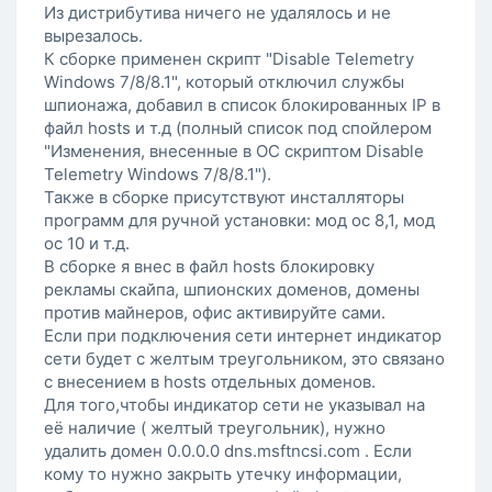
Из дистрибутива ничего не удалялось и не
вырезалось.
К сборке применен скрипт "Disable Telemetry
Windоws 7/8/8.1", который отключил службы
шпионажа, добавил в список блокированных IP в
файл hosts и т.д (полный список под спойлером
"Изменения, внесенные в ОС скриптом Disable
Telemetry Windоws 7/8/8.1").
Также в сборке присутствуют инсталляторы
программ для ручной установки: мод ос 8,1, мод
ос 10 и т.д.
В сборке я внес в файл hosts блокировку
рекламы скайпа, шпионских доменов, домены
против майнеров, офис активируйте сами.
Если при подключения сети интернет индикатор
сети будет с желтым треугольником, это связано
с внесением в hosts отдельных доменов.
Для того,чтобы индикатор сети не указывал на
её наличие ( желтый треугольник), нужно
удалить домен 0.0.0.0 dns.msftncsi.com . Если
кому то нужно закрыть утечку информации,