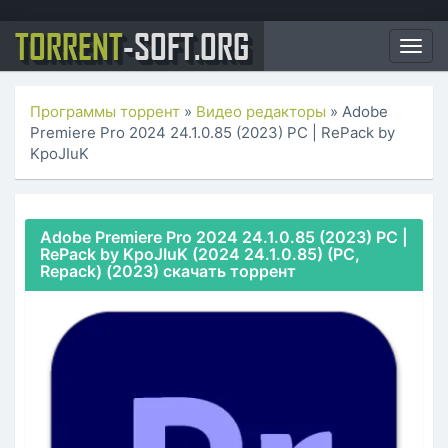
TORRENT
-SOFT.ORG
Togg
navig
Программы торрент
»
Видео редакторы
» Adobe
Premiere Pro 2024 24.1.0.85 (2023) PC | RePack by
KpoJIuK
Adobe Premiere Pro 2024 24.1.0.85 (2023) PC |
RePack by KpoJIuK (2024 24.1.0.85) (PC,
Repack) (2023) скачать торрент