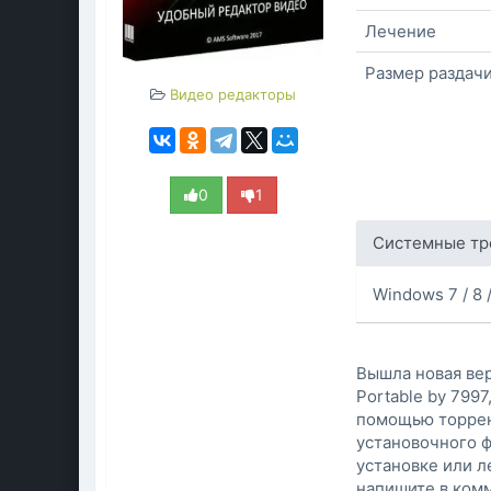
Лечение
Размер раздач
Видео редакторы
0
1
Системные тр
Windows 7 / 8 / 
Вышла новая ве
Portable by 799
помощью торрен
установочного ф
установке или л
напишите в комм