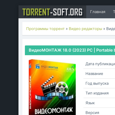
TORRENT
-SOFT.ORG
Главная
Программы торрент
»
Видео редакторы
» Вид
ВидеоМОНТАЖ 18.0 (2023) PC | Portable by
Дата публикац
Название
Год выпуска
Тип издания
Язык
Версия