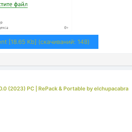
nt [18.65 Kb] (cкачиваний: 148)
.0.0 (2023) PC | RePack & Portable by elchupacabra