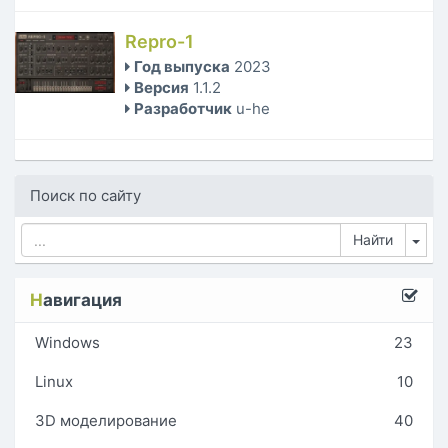
Repro-1
Год выпуска
2023
Версия
1.1.2
Разработчик
u-he
Поиск по сайту
Tog
Н
авигация
Windows
23
Linux
10
3D моделирование
40