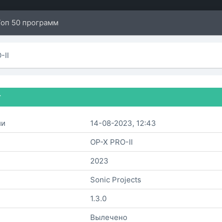
Топ 50 программ
-II
т
ии
14-08-2023, 12:43
OP-X PRO-II
2023
Sonic Projects
1.3.0
Вылечено