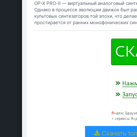
OP-X PRO-II — виртуальный аналоговый синт
Однако в процессе эволюции движок был рас
культовых синтезаторов той эпохи, что дел
простирается от ранних монофонических синте
Скачать torr