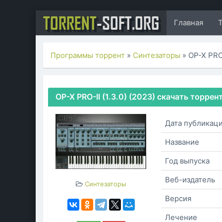
TORRENT
-SOFT.ORG
Главная
Программы торрент
»
Синтезаторы
» OP-X PRO
OP-X PRO-II (1.3.0) (2023) скачать торрен
Дата публикац
Название
Год выпуска
Веб-издатель
Синтезаторы
Версия
Лечение