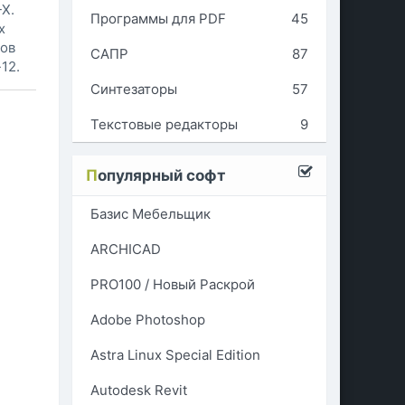
X.
Программы для PDF
45
х
ков
САПР
87
12.
Синтезаторы
57
Текстовые редакторы
9
П
опулярный софт
Базис Мебельщик
ARCHICAD
PRO100 / Новый Раскрой
Adobe Photoshop
Astra Linux Special Edition
Autodesk Revit