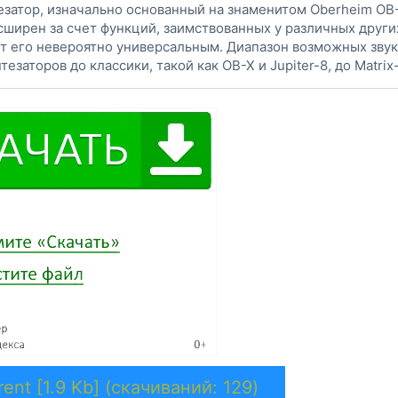
езатор, изначально основанный на знаменитом Oberheim OB-
ширен за счет функций, заимствованных у различных други
ает его невероятно универсальным. Диапазон возможных зву
заторов до классики, такой как OB-X и Jupiter-8, до Matrix-
ent [1.9 Kb] (cкачиваний: 129)