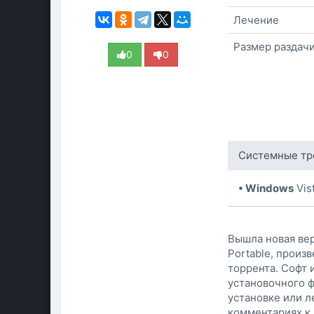
Лечение
Размер раздач
0
0
Системные тр
• Windows
Vist
Вышла новая верс
Portable, произ
торрента. Софт 
установочного ф
установке или ле
комментариях к 