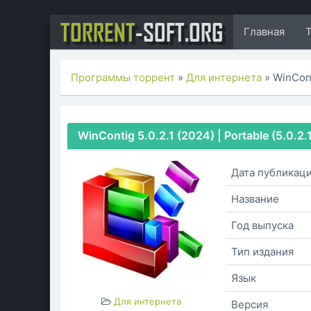
TORRENT
-SOFT.ORG
Главная
Программы торрент
»
Для интернета
» WinCont
WinContig 5.0.2.1 (2024) | Portable (5.0.2
Дата публикац
Название
Год выпуска
Тип издания
Язык
Для интернета
Версия