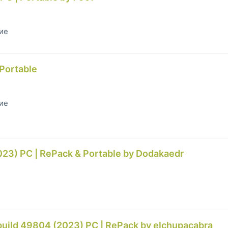
гие
 Portable
гие
023) PC | RePack & Portable by Dodakaedr
uild 49804 (2023) PC | RePack by elchupacabra