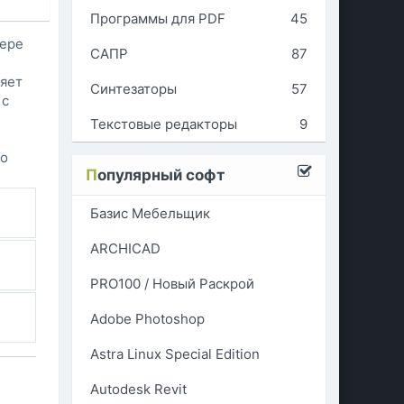
Программы для PDF
45
тере
САПР
87
ляет
Синтезаторы
57
 с
Текстовые редакторы
9
го
П
опулярный софт
Базис Мебельщик
ARCHICAD
PRO100 / Новый Раскрой
Adobe Photoshop
Astra Linux Special Edition
Autodesk Revit