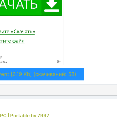
ent [6.19 Kb] (cкачиваний: 58)
 РС | Portable by 7997