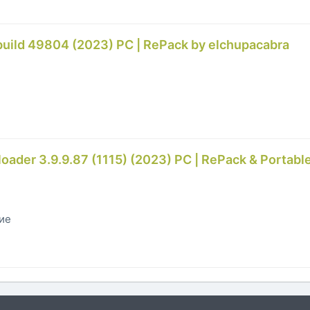
uild 49804 (2023) PC | RePack by elchupacabra
der 3.9.9.87 (1115) (2023) PC | RePack & Portabl
гие