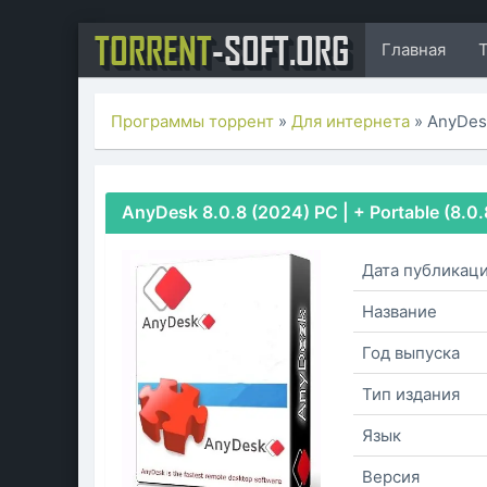
TORRENT
-SOFT.ORG
Главная
Программы торрент
»
Для интернета
» AnyDesk
AnyDesk 8.0.8 (2024) PC | + Portable (8.0.
Дата публикац
Название
Год выпуска
Тип издания
Язык
Версия