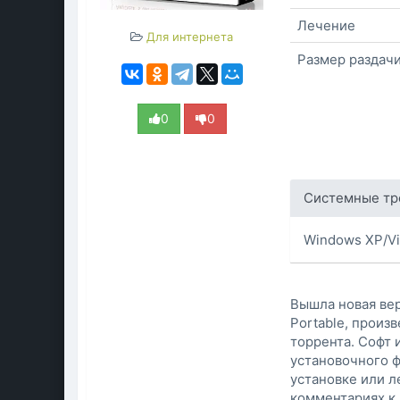
Лечение
Для интернета
Размер раздач
0
0
Системные тр
Windows XP/Vis
Вышла новая вер
Portable, произ
торрента. Софт 
установочного ф
установке или л
комментариях к 