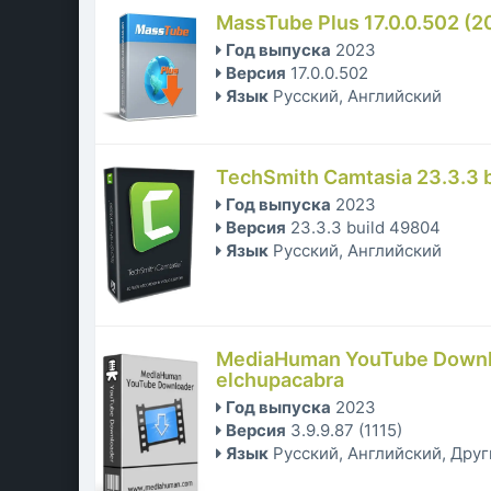
MassTube Plus 17.0.0.502 (2
Год выпуска
2023
Версия
17.0.0.502
Язык
Русский, Английский
TechSmith Camtasia 23.3.3 b
Год выпуска
2023
Версия
23.3.3 build 49804
Язык
Русский, Английский
MediaHuman YouTube Downloa
elchupacabra
Год выпуска
2023
Версия
3.9.9.87 (1115)
Язык
Русский, Английский, Дру