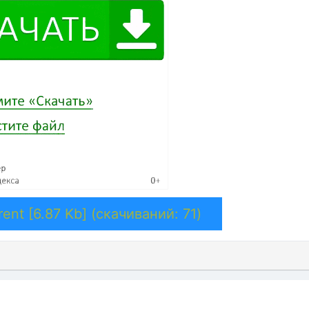
ent [6.87 Kb] (cкачиваний: 71)