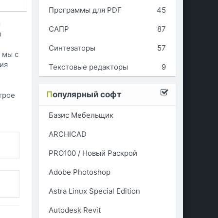
Программы для PDF
45
м
САПР
87
ы
Синтезаторы
57
 мы с
ия
Текстовые редакторы
9
П
опулярный софт
трое
Базис Мебельщик
ARCHICAD
PRO100 / Новый Раскрой
Adobe Photoshop
Astra Linux Special Edition
Autodesk Revit