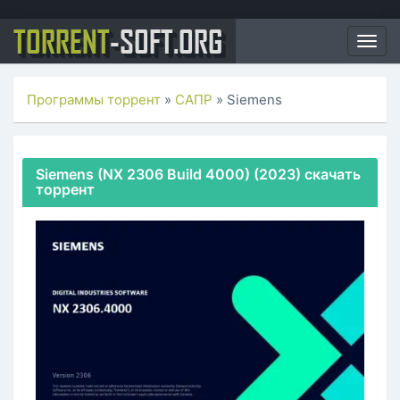
TORRENT
-SOFT.ORG
Togg
navig
Программы торрент
»
САПР
» Siemens
Siemens (NX 2306 Build 4000) (2023) скачать
торрент