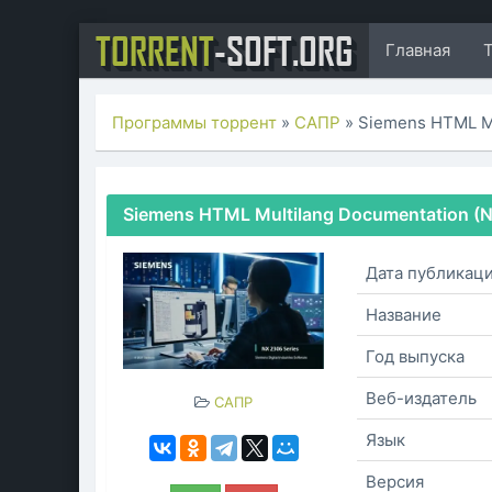
TORRENT
-SOFT.ORG
Главная
Программы торрент
»
САПР
» Siemens HTML Mu
Siemens HTML Multilang Documentation (N
Дата публикац
Название
Год выпуска
Веб-издатель
САПР
Язык
Версия