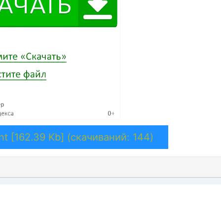
nt [162.39 Kb] (cкачиваний: 144)