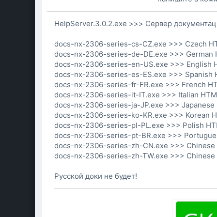
HelpServer.3.0.2.exe >>> Сервер документа
docs-nx-2306-series-cs-CZ.exe >>> Czech H
docs-nx-2306-series-de-DE.exe >>> German
docs-nx-2306-series-en-US.exe >>> English
docs-nx-2306-series-es-ES.exe >>> Spanish
docs-nx-2306-series-fr-FR.exe >>> French H
docs-nx-2306-series-it-IT.exe >>> Italian HT
docs-nx-2306-series-ja-JP.exe >>> Japanese
docs-nx-2306-series-ko-KR.exe >>> Korean 
docs-nx-2306-series-pl-PL.exe >>> Polish H
docs-nx-2306-series-pt-BR.exe >>> Portugue
docs-nx-2306-series-zh-CN.exe >>> Chinese 
docs-nx-2306-series-zh-TW.exe >>> Chinese 
Русской доки не будет!