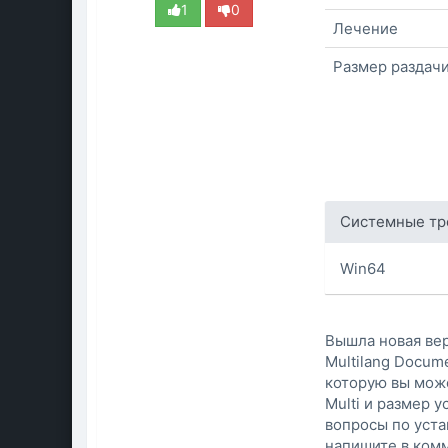
1
0
Лечение
Размер раздач
Системные тр
Win64
Вышла новая ве
Multilang Docum
которую вы може
Multi и размер у
вопросы по уста
напишите в комм