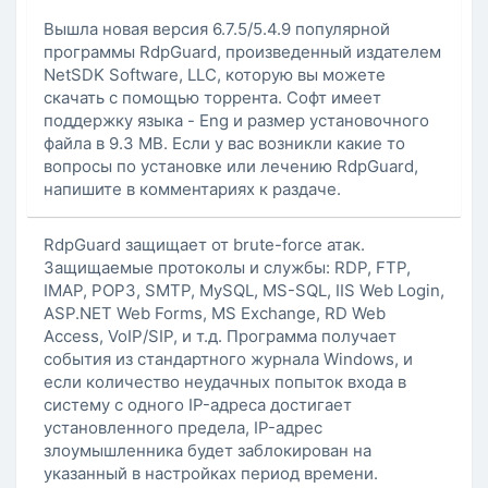
Вышла новая версия 6.7.5/5.4.9 популярной
программы RdpGuard, произведенный издателем
NetSDK Software, LLC, которую вы можете
скачать с помощью торрента. Софт имеет
поддержку языка - Eng и размер установочного
файла в 9.3 MB. Если у вас возникли какие то
вопросы по установке или лечению RdpGuard,
напишите в комментариях к раздаче.
RdpGuard защищает от brute-force атак.
Защищаемые протоколы и службы: RDP, FTP,
IMAP, POP3, SMTP, MySQL, MS-SQL, IIS Web Login,
ASP.NET Web Forms, MS Exchange, RD Web
Access, VoIP/SIP, и т.д. Программа получает
события из стандартного журнала Windows, и
если количество неудачных попыток входа в
систему с одного IP-адреса достигает
установленного предела, IP-адрес
злоумышленника будет заблокирован на
указанный в настройках период времени.