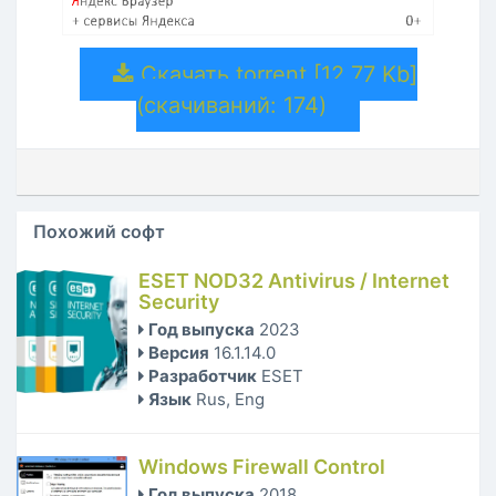
Скачать torrent [12.77 Kb]
(cкачиваний: 174)
Похожий софт
ESET NOD32 Antivirus / Internet
Security
Год выпуска
2023
Версия
16.1.14.0
Разработчик
ESET
Язык
Rus, Eng
Windows Firewall Control
Год выпуска
2018