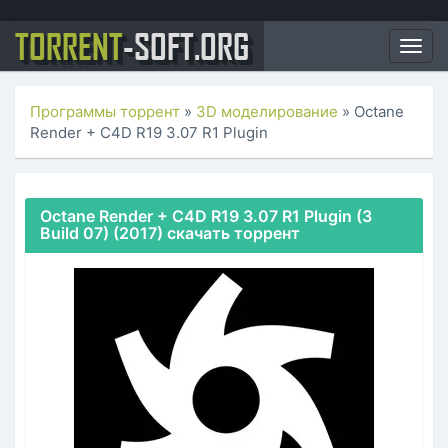
TORRENT
-SOFT.ORG
Togg
navig
Программы торрент
»
3D моделирование
» Octane
Render + C4D R19 3.07 R1 Plugin
Octane Render + C4D R19 3.07 R1 Plugin (3
Build 07) (2017) скачать торрент