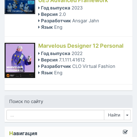
UE5 Advanced Framework
Год выпуска
2023
Версия
2.0
Разработчик
Ansgar Jahn
Язык
Eng
Marvelous Designer 12 Personal
Год выпуска
2022
Версия
7.1.111.41612
Разработчик
CLO Virtual Fashion
Язык
Eng
Поиск по сайту
Tog
Н
авигация