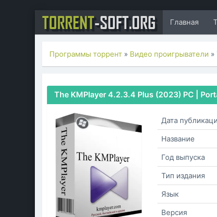
TORRENT
-SOFT.ORG
Главная
Программы торрент
»
Видео проигрыватели
» 
The KMPlayer 4.2.3.4 Plus (2023) РС | Por
Дата публикац
Название
Год выпуска
Тип издания
Язык
Версия