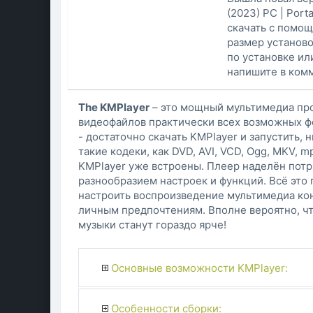
(2023) РС | Por
скачать с помощ
размер установо
по установке или
напишите в комм
The KMPlayer
– это мощный мультимедиа про
видеофайлов практически всех возможных фор
- достаточно скачать KMPlayer и запустить,
такие кодеки, как DVD, AVI, VCD, Ogg, MKV, 
KMPlayer уже встроены. Плеер наделён пот
разнообразием настроек и функций. Всё это
настроить воспроизведение мультимедиа кон
личным предпочтениям. Вполне вероятно, ч
музыки станут гораздо ярче!
Основные возможности KMPlayer:
Особенности сборки: