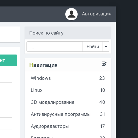
Авторизация
Поиск по сайту
Toggle Dropd
ент
Н
авигация
Windows
23
Linux
10
3D моделирование
40
Антивирусные программы
31
Аудиоредакторы
17