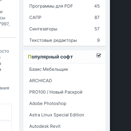
Программы для PDF
45
 и
САПР
87
осы
7997,
Синтезаторы
57
Текстовые редакторы
9
осто
П
опулярный софт
о
в
Базис Мебельщик
м
ARCHICAD
ания
PRO100 / Новый Раскрой
Adobe Photoshop
Astra Linux Special Edition
Autodesk Revit