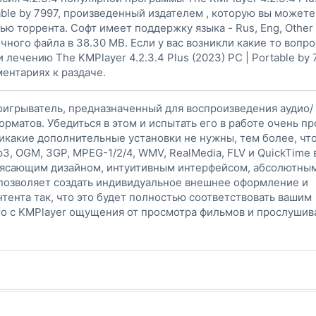
table by 7997, произведенный издателем , которую вы можете
ью торрента. Софт имеет поддержку языка - Rus, Eng, Other
чного файла в 38.30 MB. Если у вас возникли какие то вопр
 лечению The KMPlayer 4.2.3.4 Plus (2023) РС | Portable by 
ентариях к раздаче.
игрыватель, предназначенный для воспроизведения аудио/
матов. Убедиться в этом и испытать его в работе очень пр
 никакие дополнительные установки не нужны, тем более, чт
mp3, OGM, 3GP, MPEG-1/2/4, WMV, RealMedia, FLV и QuickTime 
рясающим дизайном, интуитивным интерфейсом, абсолютны
 позволяет создать индивидуальное внешнее оформление и
тента так, что это будет полностью соответствовать вашим
то с KMPlayer ощущения от просмотра фильмов и прослушив