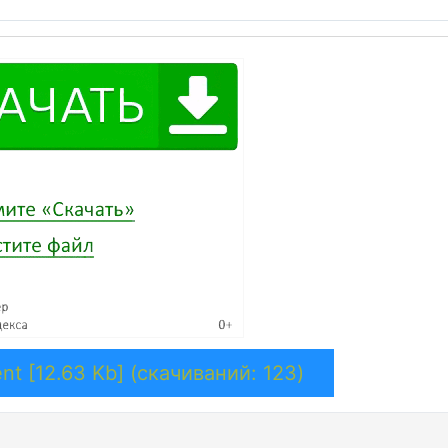
nt [12.63 Kb] (cкачиваний: 123)