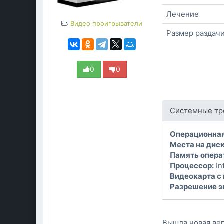
Лечение
Видео проигрыватели
Размер раздач
0
0
Системные тр
Операционная
Места на диск
Память опера
Процессор:
In
Видеокарта с
Разрешение э
Вышла новая вер