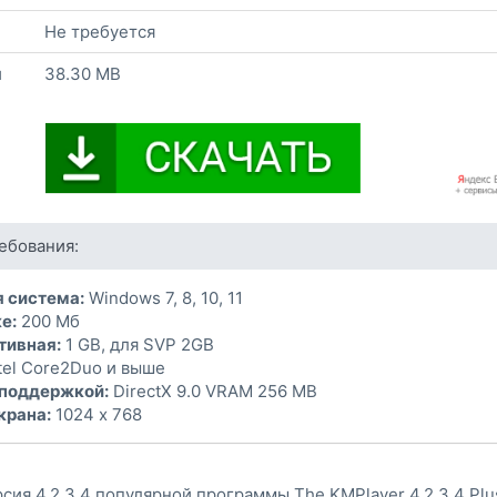
Не требуется
и
38.30 MB
ебования:
 система:
Windows 7, 8, 10, 11
е:
200 Мб
тивная:
1 GB, для SVP 2GB
tel Core2Duo и выше
 поддержкой:
DirectX 9.0 VRAM 256 MB
крана:
1024 x 768
сия 4.2.3.4 популярной программы The KMPlayer 4.2.3.4 Plu