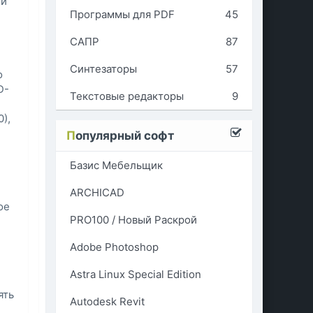
ии
Программы для PDF
45
САПР
87
Синтезаторы
57
о
D-
Текстовые редакторы
9
),
П
опулярный софт
Базис Мебельщик
ARCHICAD
ое
PRO100 / Новый Раскрой
Adobe Photoshop
Astra Linux Special Edition
ять
Autodesk Revit