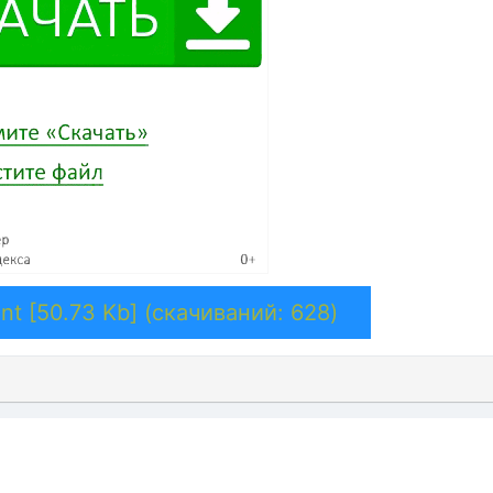
nt [50.73 Kb] (cкачиваний: 628)