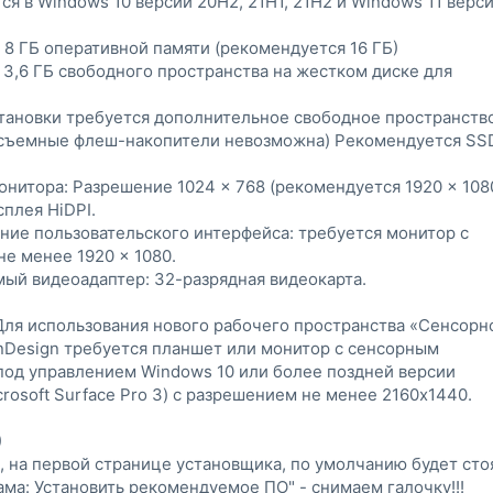
я в Windows 10 версии 20H2, 21H1, 21H2 и Windows 11 верс
 8 ГБ оперативной памяти (рекомендуется 16 ГБ)
 3,6 ГБ свободного пространства на жестком диске для
тановки требуется дополнительное свободное пространств
а съемные флеш-накопители невозможна) Рекомендуется SS
нитора: Разрешение 1024 × 768 (рекомендуется 1920 × 1080
плея HiDPI.
ие пользовательского интерфейса: требуется монитор с
е менее 1920 × 1080.
ый видеоадаптер: 32-разрядная видеокарта.
ля использования нового рабочего пространства «Сенсорн
nDesign требуется планшет или монитор с сенсорным
под управлением Windows 10 или более поздней версии
crosoft Surface Pro 3) с разрешением не менее 2160x1440.
)
, на первой странице установщика, по умолчанию будет сто
ама: Установить рекомендуемое ПО" - снимаем галочку!!!