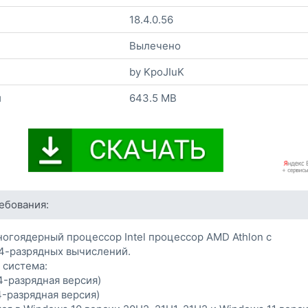
18.4.0.56
Вылечено
by KpoJIuK
и
643.5 MB
ебования:
огоядерный процессор Intel процессор AMD Athlon с
4-разрядных вычислений.
 система:
4-разрядная версия)
4-разрядная версия)