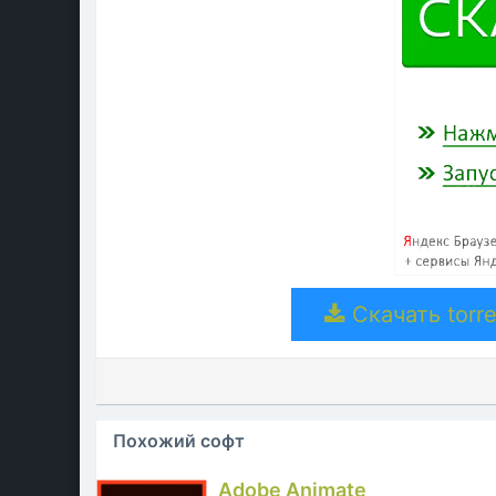
Скачать torre
Похожий софт
Adobe Animate