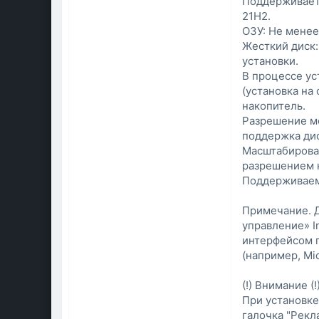
Поддерживаетс
21H2.
ОЗУ: Не менее
Жесткий диск:
установки.
В процессе ус
(установка н
накопитель.
Разрешение мо
поддержка дис
Масштабирован
разрешением н
Поддерживаем
Примечание. Д
управление» I
интерфейсом 
(например, Mi
(!) Внимание (!
При установке
галочка "Рекл