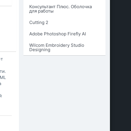
Консультант Плюс. Оболочка
для работы
Cutting 2
Adobe Photoshop Firefly AI
Wilcom Embroidery Studio
Designing
ет
ти.
XML
а
й