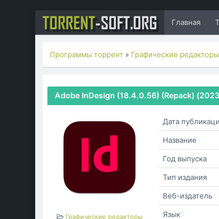
TORRENT
-SOFT.ORG
Главная
Программы торрент
»
Графические редактор
Adobe InDesign (18.4.0.56) (Repack) (202
Дата публикац
Название
Год выпуска
Тип издания
Веб-издатель
Язык
Графические редакторы