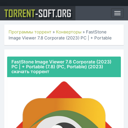
TORRENT
-SOFT.ORG
Togg
navig
Программы торрент
»
Конверторы
» FastStone
Image Viewer 7.8 Corporate (2023) PC | + Portable
FastStone Image Viewer 7.8 Corporate (2023)
PC | + Portable (7.8) (PC, Portable) (2023)
скачать торрент