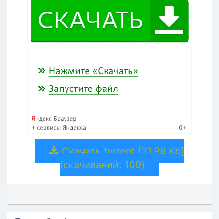
Скачать torrent [21.98 Kb]
(cкачиваний: 109)