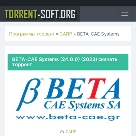
TORRENT
-SOFT.ORG
Togg
navig
Программы торрент
»
САПР
» BETA-CAE Systems
BETA-CAE Systems (24.0.0) (2023) скачать
торрент
САПР