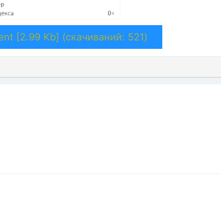
ent [2.99 Kb] (cкачиваний: 521)