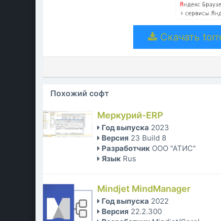
Скачать torr
Похожий софт
Меркурий-ERP
Год выпуска
2023
Версия
23 Build 8
Разработчик
ООО "АТИС"
Язык
Rus
Mindjet MindManager
Год выпуска
2022
Версия
22.2.300