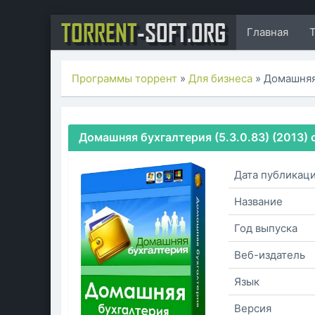
TORRENT
-SOFT.ORG
Главная
Программы торрент
»
Для бизнеса
» Домашняя
Домашняя бухгалтерия (5.3.0.83) (2013) 
Дата публикац
Название
Год выпуска
Веб-издатель
Язык
Версия