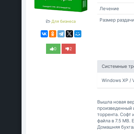
Лечение
Размер раздач
Для бизнеса
0
2
Системные тр
Windows XP / V
Вышла новая ве
произведенный 
торрента. Софт 
файла в 7.5 MB.
Домашняя бухгал