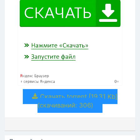
Скачать torrent [19.31 Kb]
(cкачиваний: 306)