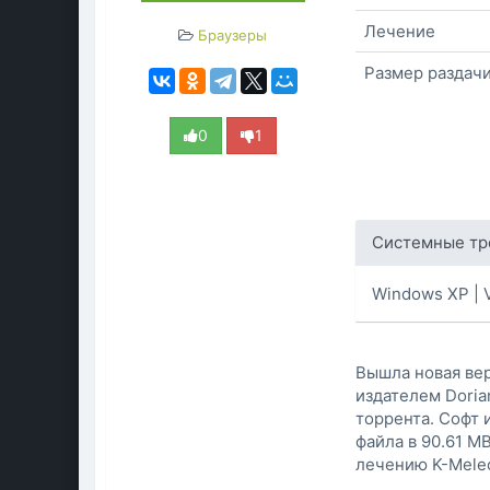
Лечение
Браузеры
Размер раздач
0
1
Системные тр
Windows XP | Vis
Вышла новая ве
издателем Doria
торрента. Софт 
файла в 90.61 M
лечению K-Meleo