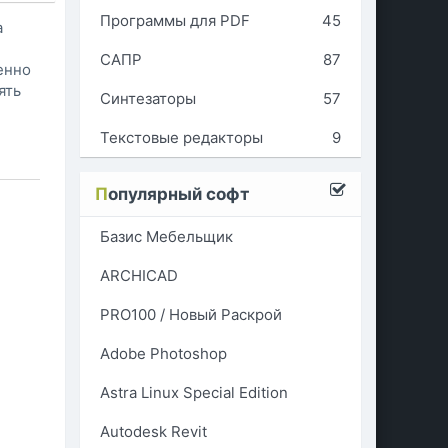
Программы для PDF
45
a
САПР
87
енно
ять
Синтезаторы
57
Текстовые редакторы
9
П
опулярный софт
Базис Мебельщик
ARCHICAD
PRO100 / Новый Раскрой
Adobe Photoshop
Astra Linux Special Edition
Autodesk Revit