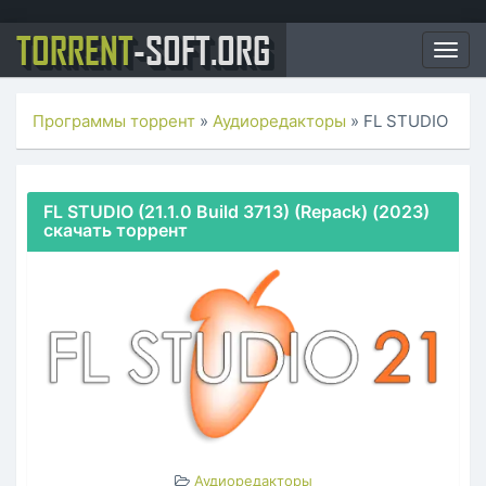
TORRENT
-SOFT.ORG
Togg
navig
Программы торрент
»
Аудиоредакторы
» FL STUDIO
FL STUDIO (21.1.0 Build 3713) (Repack) (2023)
скачать торрент
Аудиоредакторы