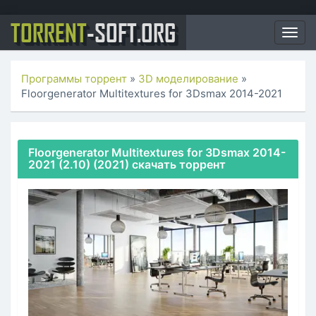
TORRENT
-SOFT.ORG
Togg
navig
Программы торрент
»
3D моделирование
»
Floorgenerator Multitextures for 3Dsmax 2014-2021
Floorgenerator Multitextures for 3Dsmax 2014-
2021 (2.10) (2021) скачать торрент